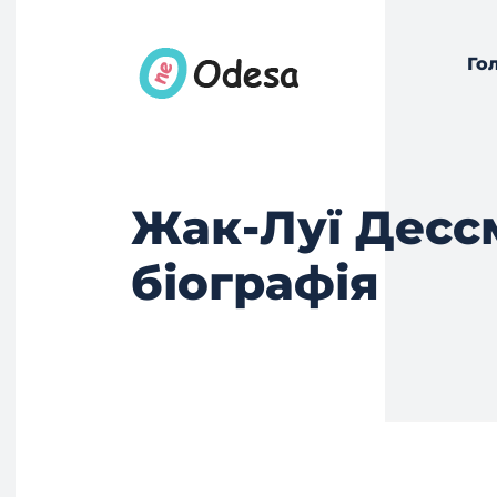
Го
Жак-Луї Десс
біографія