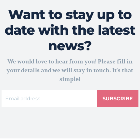
Want to stay up to
date with the latest
news?
We would love to hear from you! Please fill in
your details and we will stay in touch. It's that
simple!
SUBSCRIBE