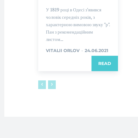
У 1819 році в Одесі з'явився
чоловік середніх років, з
характерною вимовою звуку "р".
Пан з рекомендаційним
листом...
VITALII ORLOV
-
24.06.2021
READ