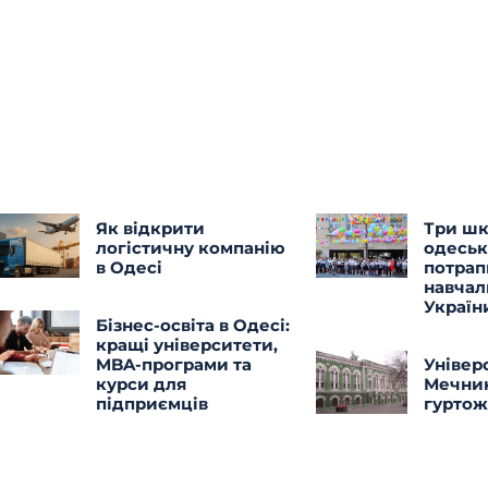
Як відкрити
Три ш
логістичну компанію
одеськ
в Одесі
потрап
навчал
Україн
Бізнес-освіта в Одесі:
кращі університети,
MBA-програми та
Універс
курси для
Мечник
підприємців
гурто