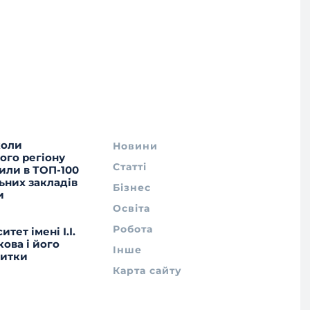
коли
Новини
ого регіону
Статті
или в ТОП-100
ьних закладів
Бізнес
и
Освіта
Робота
итет імені І.І.
ова і його
Інше
житки
Карта сайту