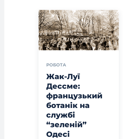
РОБОТА
Жак-Луї
Дессме:
французький
ботанік на
службі
“зеленій”
Одесі