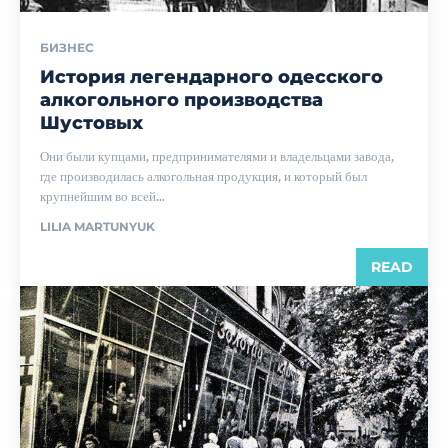
БИЗНЕС
История легендарного одесского
алкогольного производства
Шустовых
Они были купцами, предпринимателями и владельцами завода,
где производилась алкогольная продукция, и который был
крупнейшим во всей...
LILIA MARTUNYUK
READ