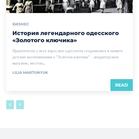
БИЗНЕС
История легендарного одесского
«Золотого ключика»
Практически у всех взрослых одесситов сохранились в памяти
детские воспоминания о "Золотом ключике" - кондитерском
магазине, местом...
LILIA MARTUNYUK
READ