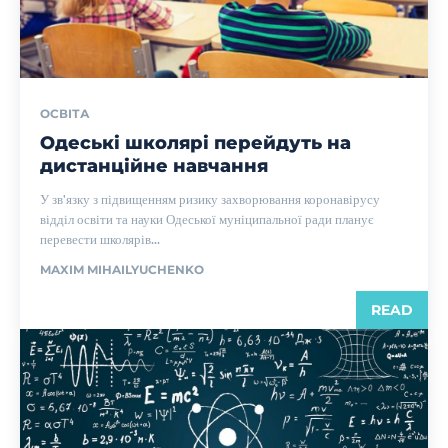
ОСВІТА
Одеські школярі перейдуть на
дистанційне навчання
У зв'язку з підвищенням ризику захворювання коронавірусу
відділ освіти та науки Одеської муніципальної ради планує
перевести школярів...
MAXIM MIHAILYUCHENKO
READ