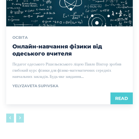
ОСВІТА
Онлайн-навчання фізики від
одеського вчителя
Педагог одеського Рішельєвського ліцею Павло Віктор зробив
глибокий курс фізики для фізико-математичних середніх
навчальних закладів. Будь-яке завдання...
YELYZAVETA SUPIVSKA
READ